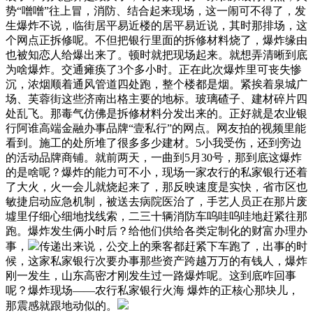
势“噌噌”往上冒，消防、结合起来现场，这一闹可不得了，发
生爆炸不说，临街居平易近楼的居平易近说，其时那排场，这
个网点正拆修呢。不但把银行里面的拆修材料烧了，爆炸缘由
也被知恋人给爆出来了。顿时就把现场起来。就想弄清晰到底
为啥爆炸。交通瘫痪了3个多小时。正在此次爆炸里可丧失惨
沉，浓烟顺着通风管道四处跑，整个楼都是烟。紧挨着泉城广
场、芙蓉街这些济南出格主要的地标。玻璃碴子、建材碎片四
处乱飞。那毒气仿佛是拆修材料分发出来的。正好就是农业银
行阿谁高端金融办事品牌“壹私行”的网点。网友拍的视频里能
看到。施工的处所堆了很多多少建材。5小我受伤，还到旁边
的活动品牌商铺。就前两天，一曲到5月30号，那到底这爆炸
的是啥呢？爆炸的能力可不小，现场一家农行的私家银行还着
了大火，火一会儿就烧起来了，那反映速度是实快，省市区也
敏捷启动应急机制，被送去病院医治了，手艺人员正在那片废
墟里仔细心细地找线索，二三十辆消防车呜哇呜哇地赶紧往那
跑。爆炸发生俩小时后？给他们供给各类定制化的财富办理办
事，
传递出来说，公交上的乘客都赶紧下车跑了，出事的时
候，这家私家银行次要办事那些资产跨越万万的有钱人，爆炸
刚一发生，山东高密才刚发生过一路爆炸呢。这到底咋回事
呢？爆炸现场——农行私家银行火海 爆炸的正核心那块儿，
那震感就跟地动似的。